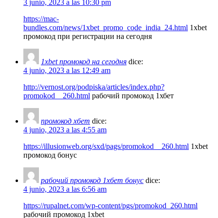
3 junio, 2023 a las 10:30 pm
https://mac-
bundles.com/news/1xbet_promo_code_india_24.html
1xbet
промокод при регистрации на сегодня
1xbet промокод на сегодня
dice:
4 junio, 2023 a las 12:49 am
http://vernost.org/podpiska/articles/index.php?
promokod__260.html
рабочий промокод 1хбет
промокод хбет
dice:
4 junio, 2023 a las 4:55 am
https://illusionweb.org/sxd/pags/promokod__260.html
1xbet
промокод бонус
рабочий промокод 1хбет бонус
dice:
4 junio, 2023 a las 6:56 am
https://rupalnet.com/wp-content/pgs/promokod_260.html
рабочий промокод 1xbet