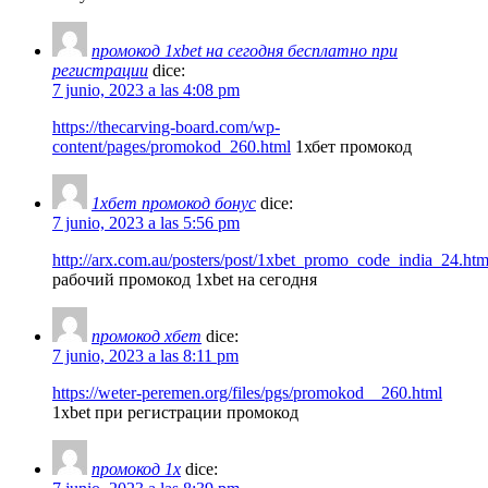
промокод 1xbet на сегодня бесплатно при
регистрации
dice:
7 junio, 2023 a las 4:08 pm
https://thecarving-board.com/wp-
content/pages/promokod_260.html
1хбет промокод
1хбет промокод бонус
dice:
7 junio, 2023 a las 5:56 pm
http://arx.com.au/posters/post/1xbet_promo_code_india_24.htm
рабочий промокод 1xbet на сегодня
промокод хбет
dice:
7 junio, 2023 a las 8:11 pm
https://weter-peremen.org/files/pgs/promokod__260.html
1xbet при регистрации промокод
промокод 1x
dice: