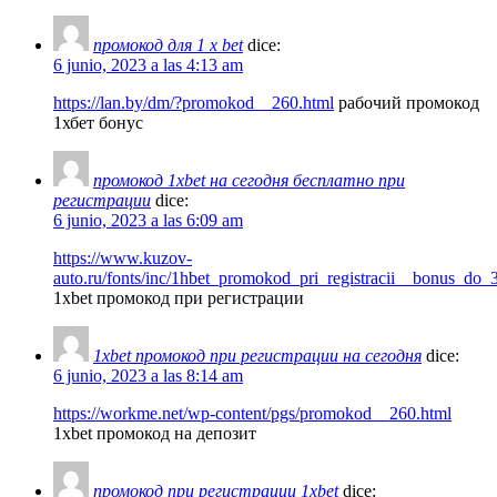
промокод для 1 x bet
dice:
6 junio, 2023 a las 4:13 am
https://lan.by/dm/?promokod__260.html
рабочий промокод
1хбет бонус
промокод 1xbet на сегодня бесплатно при
регистрации
dice:
6 junio, 2023 a las 6:09 am
https://www.kuzov-
auto.ru/fonts/inc/1hbet_promokod_pri_registracii__bonus_do
1xbet промокод при регистрации
1xbet промокод при регистрации на сегодня
dice:
6 junio, 2023 a las 8:14 am
https://workme.net/wp-content/pgs/promokod__260.html
1xbet промокод на депозит
промокод при регистрации 1xbet
dice: