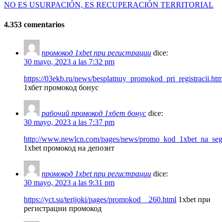
NO ES USURPACIÓN, ES RECUPERACIÓN TERRITORIAL
4.353 comentarios
промокод 1xbet при регистрации
dice:
30 mayo, 2023 a las 7:32 pm
https://03ekb.ru/news/besplatnuy_promokod_pri_registracii.htm
1хбет промокод бонус
рабочий промокод 1хбет бонус
dice:
30 mayo, 2023 a las 7:37 pm
http://www.newlcn.com/pages/news/promo_kod_1xbet_na_segod
1xbet промокод на депозит
промокод 1xbet при регистрации
dice:
30 mayo, 2023 a las 9:31 pm
https://yct.su/terijoki/pages/promokod__260.html
1xbet при
регистрации промокод