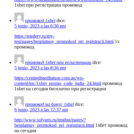
1xbet при регистрации промокод
промокод 1xbet
dice:
5 junio, 2023 a las 6:30 pm
https://medery.ru/my-
test/pages/besplatnuy_promokod_pri_registracii.html
1x
промокод
промокод 1xbet при регистрации
dice:
5 junio, 2023 a las 8:36 pm
https://centredmeditation.com.au/wp-
content/inc/1xbet_promo_code_india_24.html
промокод
1xbet на сегодня бесплатно при регистрации
промокод на бонус 1xbet
dice:
6 junio, 2023 a las 12:37 am
http://www.solyaris.ru/imgbig/pages/?
besplatnuy_promokod_pri_registracii.html
1хбет промокод
на сегодня