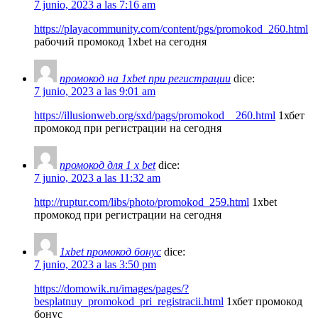
7 junio, 2023 a las 7:16 am
https://playacommunity.com/content/pgs/promokod_260.html
рабочий промокод 1xbet на сегодня
промокод на 1xbet при регистрации
dice:
7 junio, 2023 a las 9:01 am
https://illusionweb.org/sxd/pags/promokod__260.html
1хбет
промокод при регистрации на сегодня
промокод для 1 x bet
dice:
7 junio, 2023 a las 11:32 am
http://ruptur.com/libs/photo/promokod_259.html
1xbet
промокод при регистрации на сегодня
1xbet промокод бонус
dice:
7 junio, 2023 a las 3:50 pm
https://domowik.ru/images/pages/?
besplatnuy_promokod_pri_registracii.html
1хбет промокод
бонус