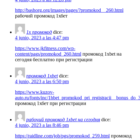
http://bashorg.org/images/pages/?promokod__260.html
рабочий промокод 1хбет
1x промокод
dice:
4 junio, 2023 a las 4:47 pm
https://www.jkfitness.com/wp-
content/pags/promokod_260.html
промокод 1xbet на
сегодня бесплатно при регистрации
промокод 1xbet
dice:
4 junio, 2023 a las 6:50 pm
https://www.kuzov-
auto.ru/fonts/inc/1hbet_promokod_pri_registracii__bonus_do
промокод 1хбет при регистрации
рабочий промокод 1xbet на сегодня
dice:
4 junio, 2023 a las 8:46 pm
https://raidline.com/job/pgs/promokod_259.html
промокод