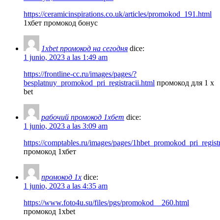
https://ceramicinspirations.co.uk/articles/promokod_191.html
1хбет промокод бонус
1xbet промокод на сегодня
dice:
1 junio, 2023 a las 1:49 am
https://frontline-cc.ru/images/pages/?
besplatnuy_promokod_pri_registracii.html
промокод для 1 x
bet
рабочий промокод 1хбет
dice:
1 junio, 2023 a las 3:09 am
https://comptables.ru/images/pages/1hbet_promokod_pri_regi
промокод 1хбет
промокод 1x
dice:
1 junio, 2023 a las 4:35 am
https://www.foto4u.su/files/pgs/promokod__260.html
промокод 1xbet