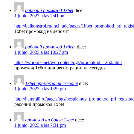
рабочий промокод 1xbet
dice:
1 junio, 2023 a las 7:41 am
http://balkonstroi.ru/incl_ude/pages/1hbet_promokod_pri_reg
1xbet промокод на депозит
рабочий промокод 1хбет
dice:
1 junio, 2023 a las 10:27 am
https://workme.net/wp-content/pgs/promokod__260.html
промокод 1хбет при регистрации на сегодня
1xbet промокод на сегодня
dice:
1 junio, 2023 a las 1:29 pm
http://hammill.ru/pages/pgs/besplatnuy_promokod_pri_registrac
рабочий промокод 1xbet
промокод на бонус 1xbet
dice:
1 junio, 2023 a las 7:31 pm