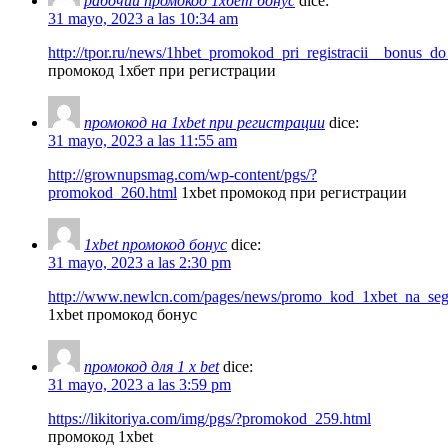
рабочий промокод 1хбет бонус
dice:
31 mayo, 2023 a las 10:34 am
http://tpor.ru/news/1hbet_promokod_pri_registracii__bonus_d
промокод 1хбет при регистрации
промокод на 1xbet при регистрации
dice:
31 mayo, 2023 a las 11:55 am
http://grownupsmag.com/wp-content/pgs/?
promokod_260.html
1xbet промокод при регистрации
1xbet промокод бонус
dice:
31 mayo, 2023 a las 2:30 pm
http://www.newlcn.com/pages/news/promo_kod_1xbet_na_segod
1xbet промокод бонус
промокод для 1 x bet
dice:
31 mayo, 2023 a las 3:59 pm
https://likitoriya.com/img/pgs/?promokod_259.html
промокод 1xbet