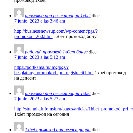
промокод 1xbet
промокод при регистрации 1xbet
dice:
7 junio, 2023 a las 3:46 am
http://businessnewsup.com/wp-content/pgs/?
promokod_260.html
1хбет промокод бонус
рабочий промокод 1хбет бонус
dice:
7 junio, 2023 a las 5:12 am
https://portkama.ru/img/pgs/?
besplatnuy_promokod_pri_registracii.html
1xbet промокод
на депозит
промокод при регистрации 1xbet
dice:
7 junio, 2023 a las 5:27 am
http://strannik.infomsk.ru/pages/articles/1hbet_promokod_pri
1хбет промокод на сегодня
1xbet промокод при регистрации
dice: