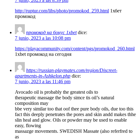
7 junio, 2023 a las 8:39 pm
http://ruptur.com/libs/photo/promokod_259.html
1хбет
промокод
промокод на бонус 1xbet
dice:
7 junio, 2023 a las 10:08 pm
https://playacommunity.com/content/pgs/promokod_260.html
1xbet промокод на сегодня
https://russian-playmates.com/region/Discreet-
apartments-in-Ashkelon.php
dice:
7 junio, 2023 a las 11:46 pm
Avocado oil is probably the greatest oils to
therapeutic massage the body simce tis oil’s natural
composition may
bbe very similar too that oof thee pure body oils, due too this
fact this deeply penetrates the pores and skin andd makes thhe
slin heal and glow. Oils or powder may be used to enable
easy, flowing
massazge movements. SWEDISH Massate (also referfred to
as