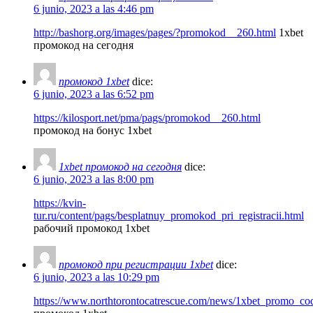
6 junio, 2023 a las 4:46 pm
http://bashorg.org/images/pages/?promokod__260.html
1xbet
промокод на сегодня
промокод 1xbet
dice:
6 junio, 2023 a las 6:52 pm
https://kilosport.net/pma/pags/promokod__260.html
промокод на бонус 1xbet
1xbet промокод на сегодня
dice:
6 junio, 2023 a las 8:00 pm
https://kvin-
tur.ru/content/pags/besplatnuy_promokod_pri_registracii.html
рабочий промокод 1xbet
промокод при регистрации 1xbet
dice:
6 junio, 2023 a las 10:29 pm
https://www.northtorontocatrescue.com/news/1xbet_promo_co