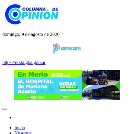
Saltar
al
contenido
Columna de Opinión
columnadeopinion.com.ar
domingo, 9 de agosto de 2026
https://noda.gba.gob.ar
Inicio
Nosotros