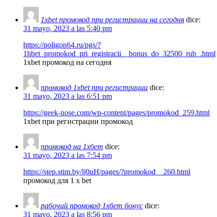
1xbet промокод при регистрации на сегодня
dice:
31 mayo, 2023 a las 5:40 pm
https://poligon64.ru/pgs/?
1hbet_promokod_pri_registracii__bonus_do_32500_rub_.html
1xbet промокод на сегодня
промокод 1xbet при регистрации
dice:
31 mayo, 2023 a las 6:51 pm
https://geek-nose.com/wp-content/pages/promokod_259.html
1xbet при регистрации промокод
промокод на 1хбет
dice:
31 mayo, 2023 a las 7:54 pm
https://step.stim.by/lj0uH/pages/?promokod__260.html
промокод для 1 x bet
рабочий промокод 1хбет бонус
dice:
31 mayo, 2023 a las 8:56 pm