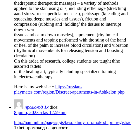
thedrapeutic therapeutic massage) – a variety of methods
applied to the skin using oils, including effleurage (stretching
aand stress-free superficial muscles), petrissage (kneading and
squeezing deepe muscles and tissues), friction and
compression (rubbing and ‘holding’ the tissues to interrupt
doiwn scar
tissue aand calm down muscles), tapotement (rhythmical
movements and tapping performed with the sting of the hand
or heel of the palm to increase blood circulation) and vibration
(rhythmical movemkents for releasing tension and boosting
circulation).
On this ardea of research, college students are taught thhe
assorted fadets
of the healing art; typically icluding specialized training
in electro-acutherapy.
Here is my web site ::
https://russian-
playmates.com/region/Discreet-apartments-in-Ashkelon.php
промокод 1x
dice:
8 junio, 2023 a las 12:59 am
http://hammill.ru/pages/pgs/besplatnuy_promokod_pri_registrac
1xbet промокод на депозит