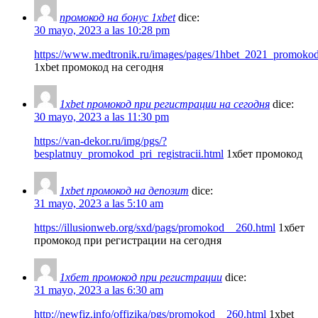
промокод на бонус 1xbet
dice:
30 mayo, 2023 a las 10:28 pm
https://www.medtronik.ru/images/pages/1hbet_2021_promokod_p
1xbet промокод на сегодня
1xbet промокод при регистрации на сегодня
dice:
30 mayo, 2023 a las 11:30 pm
https://van-dekor.ru/img/pgs/?
besplatnuy_promokod_pri_registracii.html
1хбет промокод
1xbet промокод на депозит
dice:
31 mayo, 2023 a las 5:10 am
https://illusionweb.org/sxd/pags/promokod__260.html
1хбет
промокод при регистрации на сегодня
1хбет промокод при регистрации
dice:
31 mayo, 2023 a las 6:30 am
http://newfiz.info/offizika/pgs/promokod__260.html
1xbet