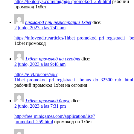
https://likitoriya.com/img/pgs/?promokod_259.html
рабочий
промокод 1хбет
промокод при регистрации 1xbet
dice:
2 junio, 2023 a las 7:42 am
https://infovend.ru/articles/1hbet_promokod_pri_registracii_
1xbet промокод
1хбет промокод на сегодня
dice:
2 junio, 2023 a las 9:48 am
https://e-vl.ru/core/ap/?
1hbet_promokod_pri_registracii__bonus_do_32500_rub_.html
рабочий промокод 1xbet на сегодня
1хбет промокод бонус
dice:
2 junio, 2023 a las 7:31 pm
http://free-minigames.com/application/list/?
promokod_259.html
промокод на 1хбет