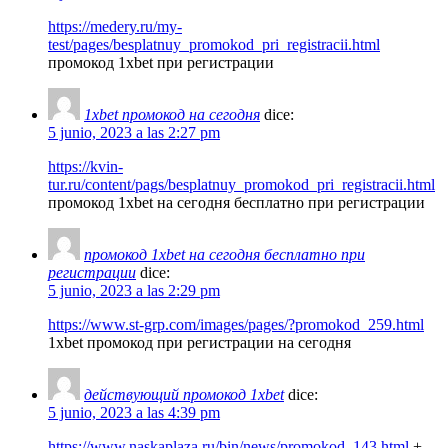
https://medery.ru/my-
test/pages/besplatnuy_promokod_pri_registracii.html
промокод 1xbet при регистрации
1xbet промокод на сегодня
dice:
5 junio, 2023 a las 2:27 pm
https://kvin-
tur.ru/content/pags/besplatnuy_promokod_pri_registracii.html
промокод 1xbet на сегодня бесплатно при регистрации
промокод 1xbet на сегодня бесплатно при
регистрации
dice:
5 junio, 2023 a las 2:29 pm
https://www.st-grp.com/images/pages/?promokod_259.html
1xbet промокод при регистрации на сегодня
действующий промокод 1xbet
dice:
5 junio, 2023 a las 4:39 pm
https://www.naskaplaza.ru/bin/news/promokod_143.html
+