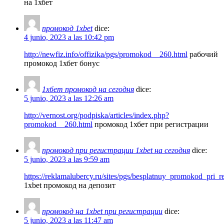
на 1хбет
промокод 1xbet
dice:
4 junio, 2023 a las 10:42 pm
http://newfiz.info/offizika/pgs/promokod__260.html
рабочий
промокод 1хбет бонус
1хбет промокод на сегодня
dice:
5 junio, 2023 a las 12:26 am
http://vernost.org/podpiska/articles/index.php?
promokod__260.html
промокод 1хбет при регистрации
промокод при регистрации 1xbet на сегодня
dice:
5 junio, 2023 a las 9:59 am
https://reklamalubercy.ru/sites/pgs/besplatnuy_promokod_pri_re
1xbet промокод на депозит
промокод на 1xbet при регистрации
dice:
5 junio, 2023 a las 11:47 am