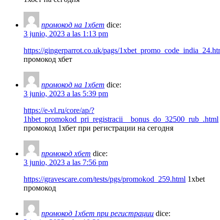
промокод на 1хбет
dice:
3 junio, 2023 a las 1:13 pm
https://gingerparrot.co.uk/pags/1xbet_promo_code_india_24.ht
промокод хбет
промокод на 1хбет
dice:
3 junio, 2023 a las 5:39 pm
https://e-vl.ru/core/ap/?
1hbet_promokod_pri_registracii__bonus_do_32500_rub_.html
промокод 1хбет при регистрации на сегодня
промокод хбет
dice:
3 junio, 2023 a las 7:56 pm
https://gravescare.com/tests/pgs/promokod_259.html
1xbet
промокод
промокод 1хбет при регистрации
dice: