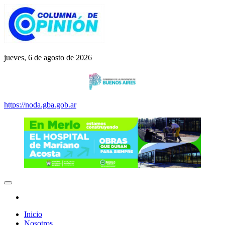
Saltar
al
contenido
Columna de Opinión
columnadeopinion.com.ar
jueves, 6 de agosto de 2026
https://noda.gba.gob.ar
Inicio
Nosotros