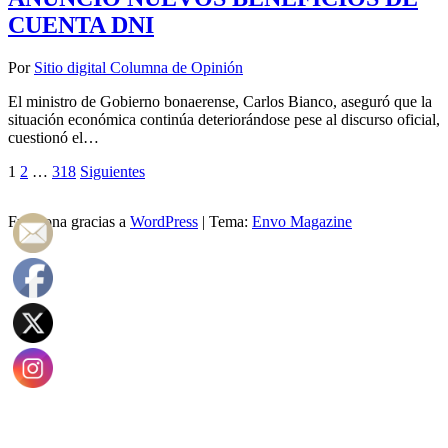
CUENTA DNI
Por
Sitio digital Columna de Opinión
El ministro de Gobierno bonaerense, Carlos Bianco, aseguró que la
situación económica continúa deteriorándose pese al discurso oficial,
cuestionó el…
Paginación
1
2
…
318
Siguientes
de
Funciona gracias a
WordPress
|
Tema:
Envo Magazine
entradas