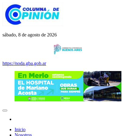
Saltar
al
contenido
Columna de Opinión
columnadeopinion.com.ar
sábado, 8 de agosto de 2026
https://noda.gba.gob.ar
Inicio
Nosotros