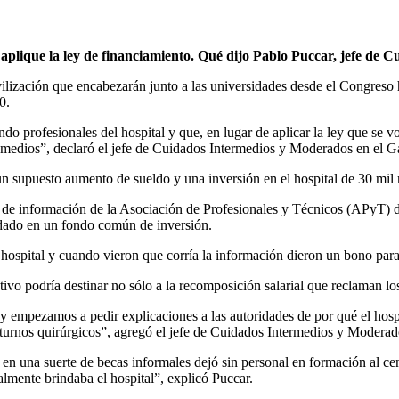
e aplique la ley de financiamiento. Qué dijo Pablo Puccar, jefe de
lización que encabezarán junto a las universidades desde el Congreso h
0.
 profesionales del hospital y que, en lugar de aplicar la ley que se vo
s medios”, declaró el jefe de Cuidados Intermedios y Moderados en el G
 un supuesto aumento de sueldo y una inversión en el hospital de 30 mil
de información de la Asociación de Profesionales y Técnicos (APyT) de
ardado en un fondo común de inversión.
 hospital y cuando vieron que corría la información dieron un bono para
vo podría destinar no sólo a la recomposición salarial que reclaman los
 y empezamos a pedir explicaciones a las autoridades de por qué el hospi
 turnos quirúrgicos”, agregó el jefe de Cuidados Intermedios y Moderad
s en una suerte de becas informales dejó sin personal en formación al c
almente brindaba el hospital”, explicó Puccar.