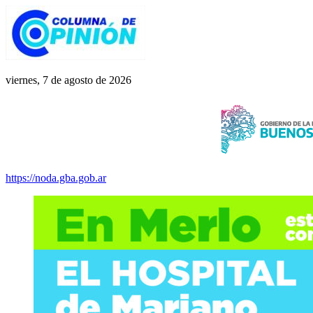
Saltar
al
contenido
Columna de Opinión
columnadeopinion.com.ar
viernes, 7 de agosto de 2026
https://noda.gba.gob.ar