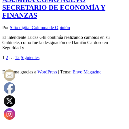
SECRETARIO DE ECONOMÍA Y
FINANZAS
Por
Sitio digital Columna de Opinión
El intendente Lucas Ghi continúa realizando cambios en su
Gabinete, como fue la designación de Damián Cardoso en
Seguridad y…
Paginación
1
2
…
12
Siguientes
de
Funciona gracias a
WordPress
|
Tema:
Envo Magazine
entradas