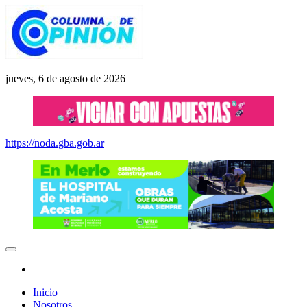
Saltar
al
contenido
Columna de Opinión
columnadeopinion.com.ar
jueves, 6 de agosto de 2026
https://noda.gba.gob.ar
Inicio
Nosotros