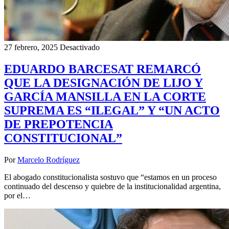
27 febrero, 2025
Desactivado
EDUARDO BARCESAT REMARCÓ
QUE LA DESIGNACIÓN DE LIJO Y
GARCÍA MANSILLA EN LA CORTE
SUPREMA ES “ILEGAL” Y “UN ACTO
DE PREPOTENCIA
CONSTITUCIONAL”
Por
Marcelo Rodríguez
El abogado constitucionalista sostuvo que “estamos en un proceso
continuado del descenso y quiebre de la institucionalidad argentina,
por el…