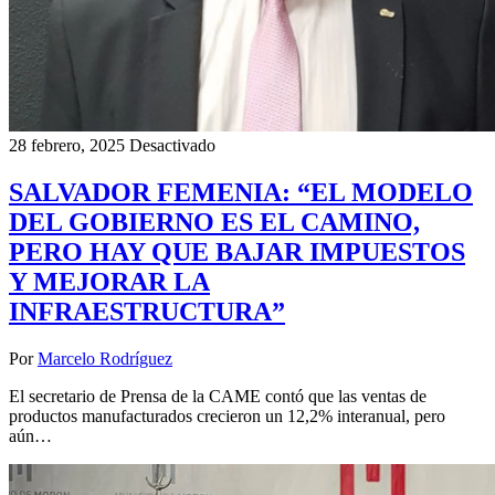
28 febrero, 2025
Desactivado
SALVADOR FEMENIA: “EL MODELO
DEL GOBIERNO ES EL CAMINO,
PERO HAY QUE BAJAR IMPUESTOS
Y MEJORAR LA
INFRAESTRUCTURA”
Por
Marcelo Rodríguez
El secretario de Prensa de la CAME contó que las ventas de
productos manufacturados crecieron un 12,2% interanual, pero
aún…