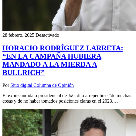
28 febrero, 2025
Desactivado
HORACIO RODRÍGUEZ LARRETA:
“EN LA CAMPAÑA HUBIERA
MANDADO A LA MIERDA A
BULLRICH”
Por
Sitio digital Columna de Opinión
El exprecandidato presidencial de JxC dijo arrepentirse “de muchas
cosas y de no haber tomados posiciones claras en el 2023.…