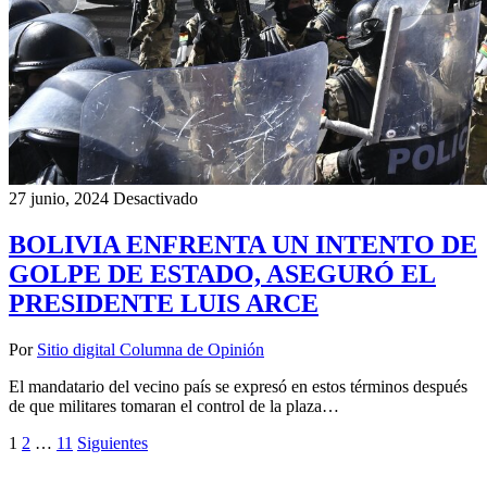
27 junio, 2024
Desactivado
BOLIVIA ENFRENTA UN INTENTO DE
GOLPE DE ESTADO, ASEGURÓ EL
PRESIDENTE LUIS ARCE
Por
Sitio digital Columna de Opinión
El mandatario del vecino país se expresó en estos términos después
de que militares tomaran el control de la plaza…
Paginación
1
2
…
11
Siguientes
de