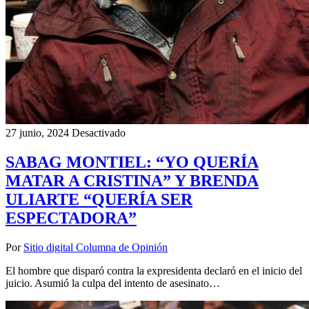
27 junio, 2024
Desactivado
SABAG MONTIEL: “YO QUERÍA
MATAR A CRISTINA” Y BRENDA
ULIARTE “QUERÍA SER
ESPECTADORA”
Por
Sitio digital Columna de Opinión
El hombre que disparó contra la expresidenta declaró en el inicio del
juicio. Asumió la culpa del intento de asesinato…