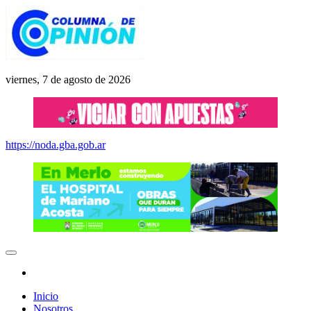
Saltar
al
contenido
Columna de Opinión
columnadeopinion.com.ar
viernes, 7 de agosto de 2026
https://noda.gba.gob.ar
Inicio
Nosotros