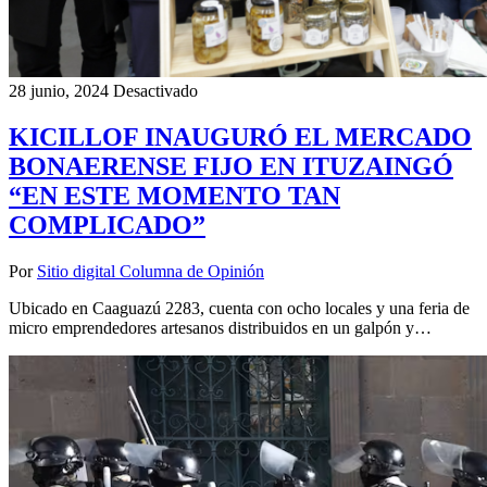
28 junio, 2024
Desactivado
KICILLOF INAUGURÓ EL MERCADO
BONAERENSE FIJO EN ITUZAINGÓ
“EN ESTE MOMENTO TAN
COMPLICADO”
Por
Sitio digital Columna de Opinión
Ubicado en Caaguazú 2283, cuenta con ocho locales y una feria de
micro emprendedores artesanos distribuidos en un galpón y…